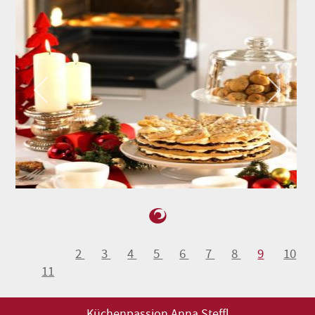
2
3
4
5
6
7
8
9
10
11
Küchenpassion Anna Steffl