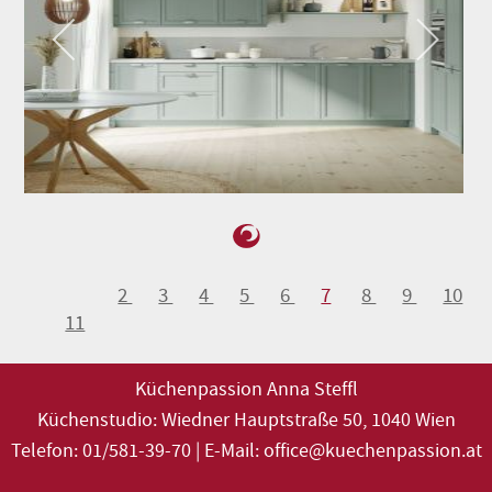
2
3
4
5
6
7
8
9
10
11
Küchenpassion Anna Steffl
Küchenstudio: Wiedner Hauptstraße 50, 1040 Wien
Telefon:
01/581-39-70
| E-Mail:
office@kuechenpassion.at